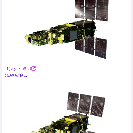
open_in_new
リンク：
透明
©JAXA/NAOJ