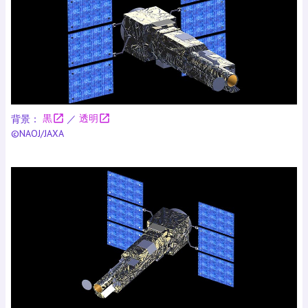
open_in_new
open_in_new
背景：
黒
／
透明
©NAOJ/JAXA