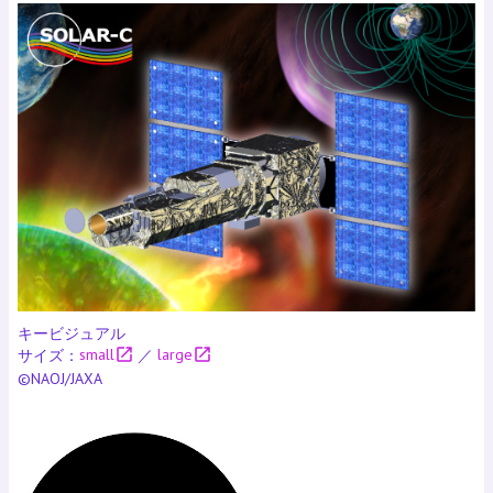
キービジュアル
open_in_new
open_in_new
サイズ：
small
／
large
©NAOJ/JAXA