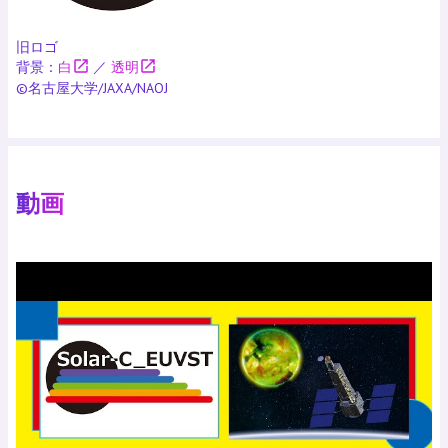
旧ロゴ
open_in_new
open_in_new
背景：
白
／
透明
©名古屋大学/JAXA/NAOJ
動画