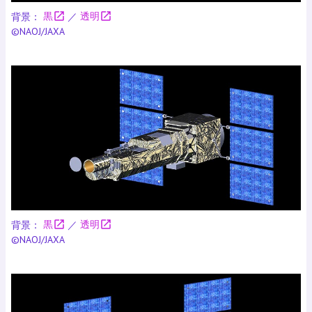
open_in_new
open_in_new
背景：
黒
／
透明
©NAOJ/JAXA
open_in_new
open_in_new
背景：
黒
／
透明
©NAOJ/JAXA