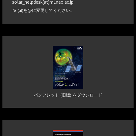
solar_helpdesk(at)ml.nao.ac.jp
※ (at)を@に変更してください。
パンフレット (旧版) をダウンロード