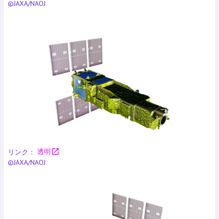
©JAXA/NAOJ
open_in_new
リンク：
透明
©JAXA/NAOJ