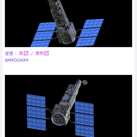
open_in_new
open_in_new
背景：
黒
／
透明
©NAOJ/JAXA