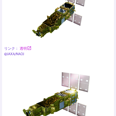
open_in_new
リンク：
透明
©JAXA/NAOJ