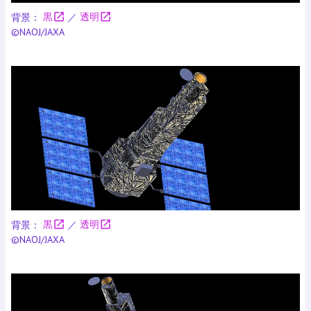
open_in_new
open_in_new
背景：
黒
／
透明
©NAOJ/JAXA
open_in_new
open_in_new
背景：
黒
／
透明
©NAOJ/JAXA