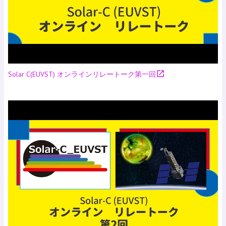
open_in_new
Solar C(EUVST) オンラインリレートーク第一回