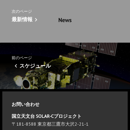
次のページ
最新情報
chevron_right
前のページ
chevron_left
スケジュール
お問い合わせ
国立天文台 SOLAR-Cプロジェクト
〒181-8588 東京都三鷹市大沢2-21-1