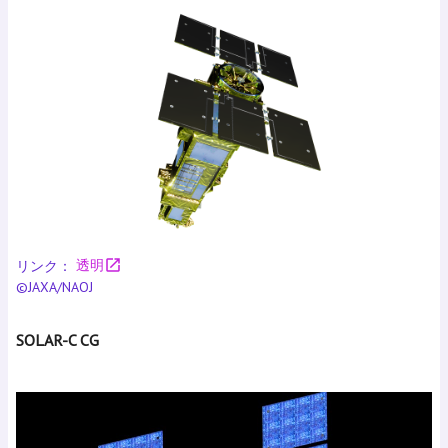
open_in_new
リンク：
透明
©JAXA/NAOJ
SOLAR-C CG