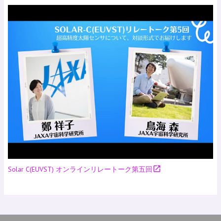
open_in_new
Solar C(EUVST) オンラインリレートーク第五回