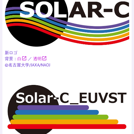
新ロゴ
open_in_new
open_in_new
背景：
白
／
透明
©名古屋大学/JAXA/NAOJ