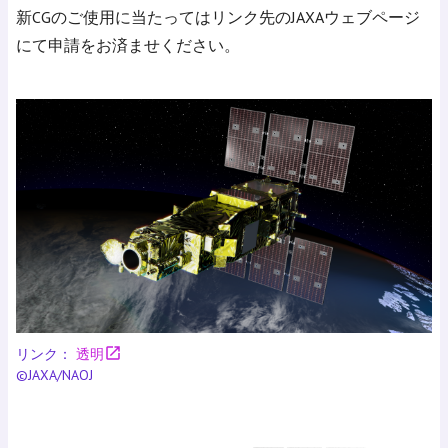
新CGのご使用に当たってはリンク先のJAXAウェブページ
にて申請をお済ませください。
open_in_new
リンク：
透明
©JAXA/NAOJ