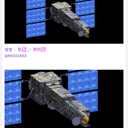
open_in_new
open_in_new
背景：
黒
／
透明
©NAOJ/JAXA