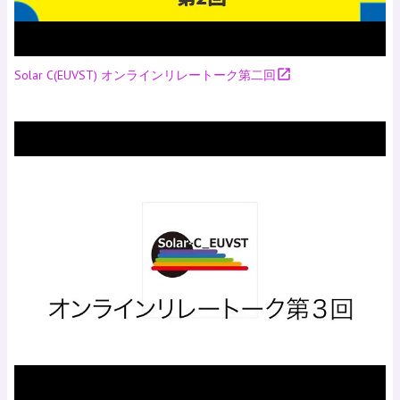
open_in_new
Solar C(EUVST) オンラインリレートーク第二回