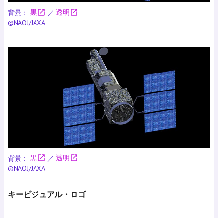
open_in_new
open_in_new
背景：
黒
／
透明
©NAOJ/JAXA
open_in_new
open_in_new
背景：
黒
／
透明
©NAOJ/JAXA
キービジュアル・ロゴ